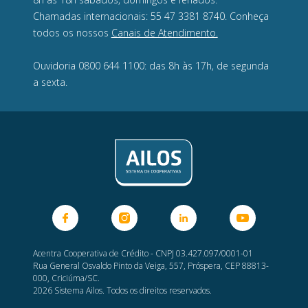
Chamadas internacionais: 55 47 3381 8740. Conheça
todos os nossos
Canais de Atendimento.
Ouvidoria 0800 644 1100: das 8h às 17h, de segunda
a sexta.
Acentra Cooperativa de Crédito - CNPJ 03.427.097/0001-01
Rua General Osvaldo Pinto da Veiga, 557, Próspera, CEP 88813-
000, Criciúma/SC.
2026 Sistema Ailos. Todos os direitos reservados.