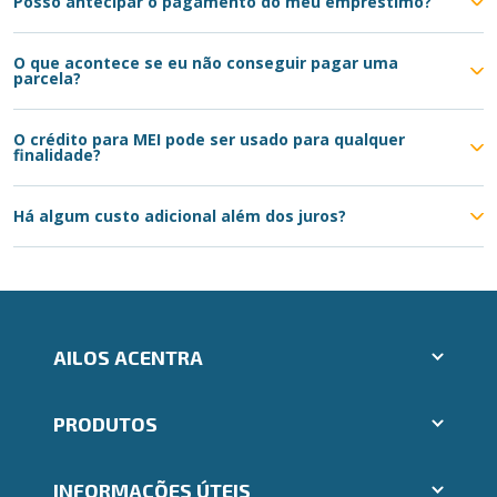
Posso antecipar o pagamento do meu empréstimo?
O que acontece se eu não conseguir pagar uma
parcela?
O crédito para MEI pode ser usado para qualquer
finalidade?
Há algum custo adicional além dos juros?
AILOS ACENTRA
Aplicativos Ailos
PRODUTOS
Indique um amigo
Segunda via e atualização de boletos
Cartões
Trabalhe Conosco
INFORMAÇÕES ÚTEIS
Consórcios