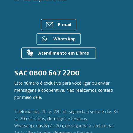
Ailos Educação
Empréstimos
Notícias
Rede de Atendimento
FALE CONOSCO
Investimentos
Bens à venda
Postos de Atendimento
Previdência
E-mail
Mapa do site
Caixa Eletrônico
Para empresas
Gerenciar Cookies
Regularização de dívidas
WhatsApp
Valores a Receber
Contato
Atendimento em Libras
Canal de Ética
Ouvidoria
Privacidade e segurança
SAC
0800 647 2200
Este número é exclusivo para você ligar ou enviar
mensagens à cooperativa. Não realizamos contato
por meio dele.
Telefonia: das 7h às 22h, de segunda a sexta e das 8h
às 20h sábados, domingos e feriados.
Whatsapp: das 8h às 20h, de segunda a sexta e das
8h às 18h sábados, domingos e feriados.