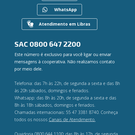
Gerenciar Cookies
Regularização de dívidas
WhatsApp
Valores a Receber
Contato
Atendimento em Libras
Canal de Ética
Ouvidoria
Privacidade e segurança
SAC
0800 647 2200
Este número é exclusivo para você ligar ou enviar
mensagens à cooperativa. Não realizamos contato
por meio dele.
Telefonia: das 7h às 22h, de segunda a sexta e das 8h
às 20h sábados, domingos e feriados.
Whatsapp: das 8h às 20h, de segunda a sexta e das
8h às 18h sábados, domingos e feriados.
Chamadas internacionais: 55 47 3381 8740. Conheça
todos os nossos
Canais de Atendimento.
Ouvidoria 0800 644 1100: das 8h às 17h, de segunda