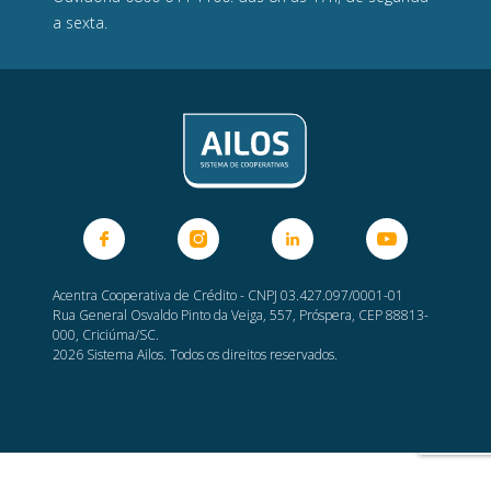
a sexta.
Acentra Cooperativa de Crédito - CNPJ 03.427.097/0001-01
Rua General Osvaldo Pinto da Veiga, 557, Próspera, CEP 88813-
000, Criciúma/SC.
2026 Sistema Ailos. Todos os direitos reservados.