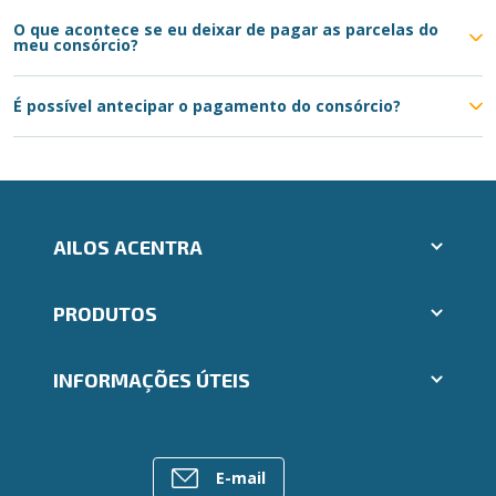
O que acontece se eu deixar de pagar as parcelas do
meu consórcio?
É possível antecipar o pagamento do consórcio?
AILOS ACENTRA
Aplicativos Ailos
PRODUTOS
Indique um amigo
Segunda via e atualização de boletos
Cartões
Trabalhe Conosco
INFORMAÇÕES ÚTEIS
Consórcios
Ailos Educação
Empréstimos
Notícias
Rede de Atendimento
FALE CONOSCO
Investimentos
Bens à venda
Postos de Atendimento
Previdência
E-mail
Mapa do site
Caixa Eletrônico
Para empresas