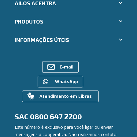
AILOS ACENTRA
Aplicativos Ailos
PRODUTOS
Indique um amigo
Segunda via e atualização de boletos
Cartões
Trabalhe Conosco
INFORMAÇÕES ÚTEIS
Consórcios
Ailos Educação
Empréstimos
Notícias
Rede de Atendimento
FALE CONOSCO
Investimentos
Bens à venda
Postos de Atendimento
Previdência
E-mail
Mapa do site
Caixa Eletrônico
Para empresas
Gerenciar Cookies
Regularização de dívidas
WhatsApp
Valores a Receber
Contato
Atendimento em Libras
Canal de Ética
Ouvidoria
Privacidade e segurança
SAC
0800 647 2200
Este número é exclusivo para você ligar ou enviar
mensagens à cooperativa. Não realizamos contato