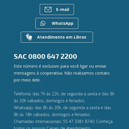
Bens à venda
Postos de Atendimento
Previdência
E-mail
Mapa do site
Caixa Eletrônico
Para empresas
Gerenciar Cookies
Regularização de dívidas
WhatsApp
Valores a Receber
Contato
Atendimento em Libras
Canal de Ética
Ouvidoria
Privacidade e segurança
SAC
0800 647 2200
Este número é exclusivo para você ligar ou enviar
mensagens à cooperativa. Não realizamos contato
por meio dele.
Telefonia: das 7h às 22h, de segunda a sexta e das 8h
às 20h sábados, domingos e feriados.
Whatsapp: das 8h às 20h, de segunda a sexta e das
8h às 18h sábados, domingos e feriados.
Chamadas internacionais: 55 47 3381 8740. Conheça
todos os nossos
Canais de Atendimento.