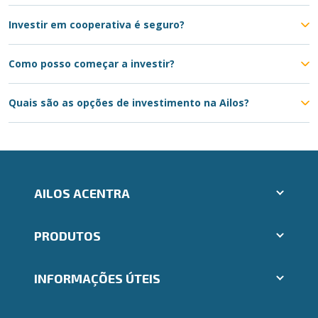
Investir em cooperativa é seguro?
Como posso começar a investir?
Quais são as opções de investimento na Ailos?
AILOS ACENTRA
Aplicativos Ailos
PRODUTOS
Indique um amigo
Segunda via e atualização de boletos
Cartões
Trabalhe Conosco
INFORMAÇÕES ÚTEIS
Consórcios
Ailos Educação
Empréstimos
Notícias
Rede de Atendimento
FALE CONOSCO
Investimentos