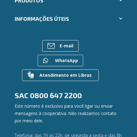
PRODUTOS
Indique um amigo
Segunda via e atualização de boletos
Cartões
Trabalhe Conosco
INFORMAÇÕES ÚTEIS
Consórcios
Ailos Educação
Empréstimos
Notícias
Rede de Atendimento
FALE CONOSCO
Investimentos
Bens à venda
Postos de Atendimento
Previdência
E-mail
Mapa do site
Caixa Eletrônico
Para empresas
Gerenciar Cookies
Regularização de dívidas
WhatsApp
Valores a Receber
Contato
Atendimento em Libras
Canal de Ética
Ouvidoria
Privacidade e segurança
SAC
0800 647 2200
Este número é exclusivo para você ligar ou enviar
mensagens à cooperativa. Não realizamos contato
por meio dele.
Telefonia: das 7h às 22h, de segunda a sexta e das 8h