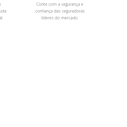
m
Conte com a segurança e
Bene
uda
confiança das seguradoras
cooper
l.
líderes do mercado.
seu ne