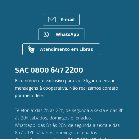
Empréstimos
Notícias
Rede de Atendimento
FALE CONOSCO
Investimentos
Bens à venda
Postos de Atendimento
Previdência
E-mail
Mapa do site
Caixa Eletrônico
Para empresas
Gerenciar Cookies
Regularização de dívidas
WhatsApp
Valores a Receber
Contato
Atendimento em Libras
Canal de Ética
Ouvidoria
Privacidade e segurança
SAC
0800 647 2200
Este número é exclusivo para você ligar ou enviar
mensagens à cooperativa. Não realizamos contato
por meio dele.
Telefonia: das 7h às 22h, de segunda a sexta e das 8h
às 20h sábados, domingos e feriados.
Whatsapp: das 8h às 20h, de segunda a sexta e das
8h às 18h sábados, domingos e feriados.