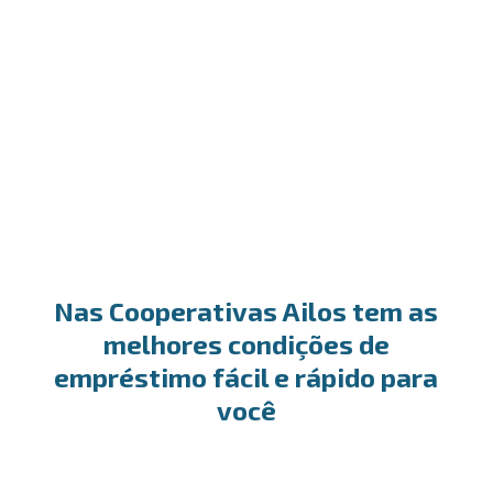
Desconto de títulos
A escolha ideal para antecipar o recebimento dos
seus títulos e garantir o fluxo positivo do seu
caixa.
Nas Cooperativas Ailos tem as
melhores condições de
empréstimo fácil e rápido para
você