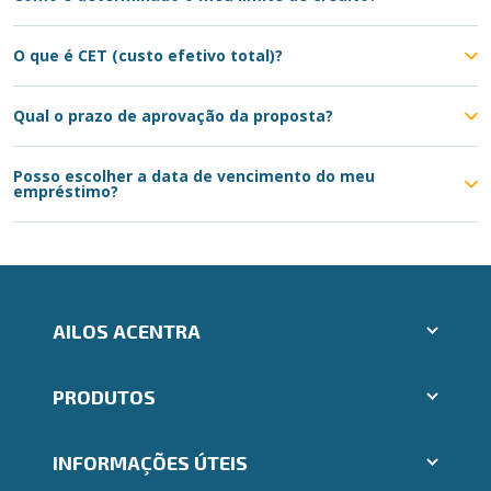
O que é CET (custo efetivo total)?
Qual o prazo de aprovação da proposta?
Posso escolher a data de vencimento do meu
empréstimo?
AILOS ACENTRA
Aplicativos Ailos
PRODUTOS
Indique um amigo
Segunda via e atualização de boletos
Cartões
Trabalhe Conosco
INFORMAÇÕES ÚTEIS
Consórcios
Ailos Educação