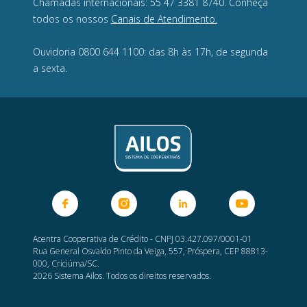
Chamadas internacionais: 55 47 3381 8740. Conheça
todos os nossos
Canais de Atendimento.
Ouvidoria 0800 644 1100: das 8h às 17h, de segunda
a sexta.
Acentra Cooperativa de Crédito - CNPJ 03.427.097/0001-01
Rua General Osvaldo Pinto da Veiga, 557, Próspera, CEP 88813-
000, Criciúma/SC.
2026 Sistema Ailos. Todos os direitos reservados.