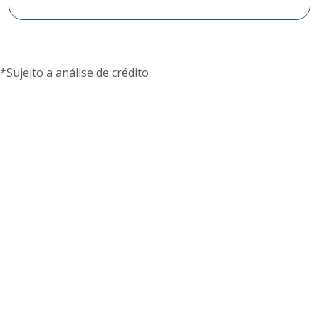
*Sujeito a análise de crédito.
Desconto de cheques
Receba o valor à vista e a cooperativa cuida dos
cheques dos seus clientes.