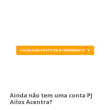
Visite seu posto de
atendimento
Fale com a sua cooperativa para conferir
condições e tirar todas as dúvidas.
LOCALIZAR POSTO DE ATENDIMENTO
Ainda não tem uma conta PJ
Ailos Acentra?