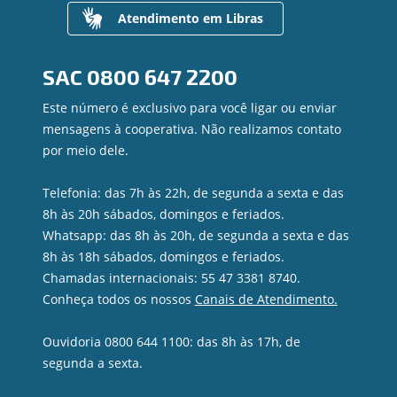
Valores a Receber
Atendimento em Libras
Contato
Canal de Ética
SAC
0800 647 2200
Ouvidoria
Privacidade e segurança
Este número é exclusivo para você ligar ou enviar
mensagens à cooperativa. Não realizamos contato
por meio dele.
Telefonia: das 7h às 22h, de segunda a sexta e das
8h às 20h sábados, domingos e feriados.
Whatsapp: das 8h às 20h, de segunda a sexta e das
8h às 18h sábados, domingos e feriados.
Chamadas internacionais: 55 47 3381 8740.
Conheça todos os nossos
Canais de Atendimento.
Ouvidoria 0800 644 1100: das 8h às 17h, de
segunda a sexta.