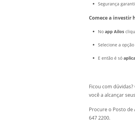
Segurança garanti
Comece a investir
No
app Ailos
cliq
Selecione a opçã
E então é só
aplic
Ficou com dúvidas? 
você a alcançar seus
Procure o Posto de
647 2200.