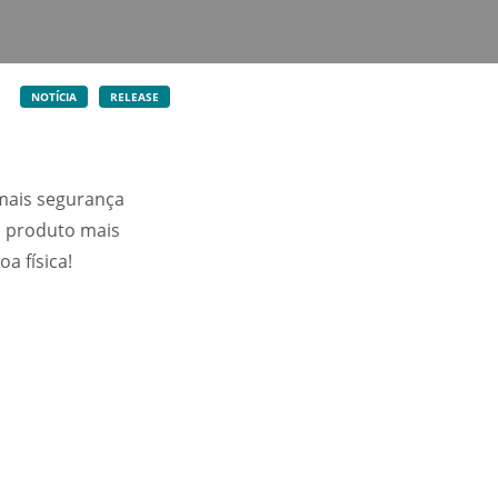
NOTÍCIA
RELEASE
 mais segurança
 o produto mais
a física!