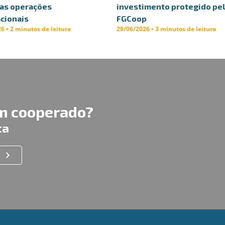
uas operações
investimento protegido pe
cionais
FGCoop
6 • 2 minutos de leitura
29/06/2026 • 3 minutos de leitura
um cooperado?
ta