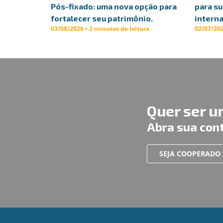
Pós-fixado: uma nova opção para
para s
fortalecer seu patrimônio.
interna
03/08/2026 • 2 minutos de leitura
02/07/202
Quer ser 
Abra sua con
SEJA COOPERADO