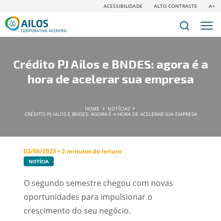
ACESSIBILIDADE
ALTO CONTRASTE
A+
Crédito PJ Ailos e BNDES: agora é a
hora de acelerar sua empresa
HOME
NOTÍCIAS
CRÉDITO PJ AILOS E BNDES: AGORA É A HORA DE ACELERAR SUA EMPRESA
02/06/2025 • 2 minutos de leitura
NOTÍCIA
O segundo semestre chegou com novas
oportunidades para impulsionar o
crescimento do seu negócio.