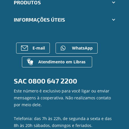
PRODUTOS
Indique um amigo
Segunda via e atualização de boletos
Cartões
Trabalhe Conosco
INFORMAÇÕES ÚTEIS
Consórcios
Ailos Educação
Empréstimos
Notícias
Rede de Atendimento
FALE CONOSCO
Investimentos
Bens à venda
Postos de Atendimento
Previdência
Mapa do site
Caixa Eletrônico
E-mail
WhatsApp
Para empresas
Gerenciar Cookies
Regularização de dívidas
Valores a Receber
Atendimento em Libras
Contato
Canal de Ética
SAC
0800 647 2200
Ouvidoria
Privacidade e segurança
Este número é exclusivo para você ligar ou enviar
mensagens à cooperativa. Não realizamos contato
por meio dele.
Telefonia: das 7h às 22h, de segunda a sexta e das
8h às 20h sábados, domingos e feriados.