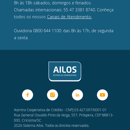
8h às 18h sábados, domingos e feriados.
Chamadas internacionais: 55 47 3381 8740. Conheça
todos os nossos
Canais de Atendimento.
Ouvidoria 0800 644 1100: das 8h às 17h, de segunda
a sexta.
Acentra Cooperativa de Crédito - CNPJ 03.427.097/0001-01
Rua General Osvaldo Pinto da Veiga, 557, Próspera, CEP 88813-
000, Criciúma/SC.
2026 Sistema Ailos. Todos os direitos reservados.