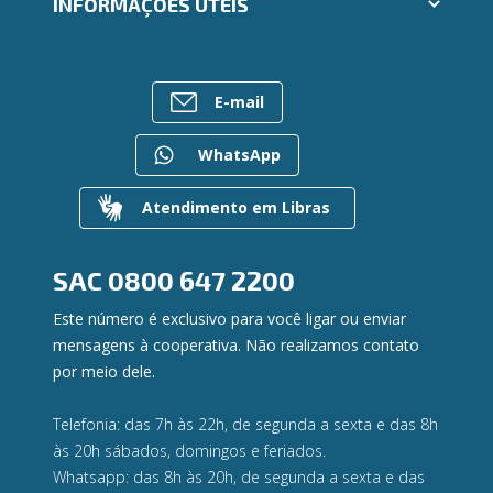
INFORMAÇÕES ÚTEIS
Consórcios
Ailos Educação
Empréstimos
Notícias
Rede de Atendimento
FALE CONOSCO
Investimentos
Bens à venda
Postos de Atendimento
Previdência
E-mail
Mapa do site
Caixa Eletrônico
Para empresas
Gerenciar Cookies
Regularização de dívidas
WhatsApp
Valores a Receber
Contato
Atendimento em Libras
Canal de Ética
Ouvidoria
Privacidade e segurança
SAC
0800 647 2200
Este número é exclusivo para você ligar ou enviar
mensagens à cooperativa. Não realizamos contato
por meio dele.
Telefonia: das 7h às 22h, de segunda a sexta e das 8h
às 20h sábados, domingos e feriados.
Whatsapp: das 8h às 20h, de segunda a sexta e das