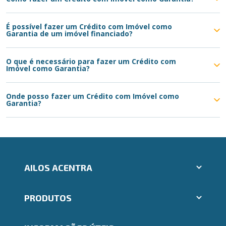
É possível fazer um Crédito com Imóvel como
Garantia de um imóvel financiado?
O que é necessário para fazer um Crédito com
Imóvel como Garantia?
Onde posso fazer um Crédito com Imóvel como
Garantia?
AILOS ACENTRA
Aplicativos Ailos
PRODUTOS
Indique um amigo
Segunda via e atualização de boletos
Cartões
Trabalhe Conosco