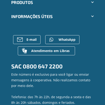
PRODUTOS
Indique um amigo
Segunda via e atualização de boletos
Cartões
Trabalhe Conosco
INFORMAÇÕES ÚTEIS
Consórcios
Ailos Educação
Empréstimos
Notícias
Rede de Atendimento
FALE CONOSCO
Investimentos
Bens à venda
Postos de Atendimento
Previdência
Mapa do site
Caixa Eletrônico
E-mail
WhatsApp
Para empresas
Gerenciar Cookies
Regularização de dívidas
Valores a Receber
Atendimento em Libras
Contato
Canal de Ética
SAC
0800 647 2200
Ouvidoria
Privacidade e segurança
Este número é exclusivo para você ligar ou enviar
mensagens à cooperativa. Não realizamos contato
por meio dele.
Telefonia: das 7h às 22h, de segunda a sexta e das
8h às 20h sábados, domingos e feriados.