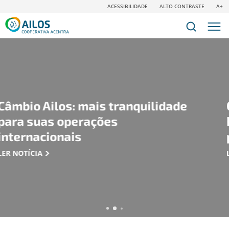
ACESSIBILIDADE
ALTO CONTRASTE
A+
os: mais tranquilidade
Conheça a
 operações
RDC Pós-f
onais
para forta
LER NOTÍCIA