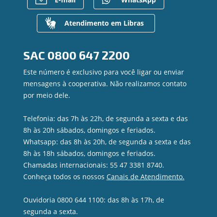
Para empresas
Gerenciar Cookies
Regularização de dívidas
Valores a Receber
Atendimento em Libras
Contato
Canal de Ética
SAC
0800 647 2200
Ouvidoria
Privacidade e segurança
Este número é exclusivo para você ligar ou enviar
mensagens à cooperativa. Não realizamos contato
por meio dele.
Telefonia: das 7h às 22h, de segunda a sexta e das
8h às 20h sábados, domingos e feriados.
Whatsapp: das 8h às 20h, de segunda a sexta e das
8h às 18h sábados, domingos e feriados.
Chamadas internacionais: 55 47 3381 8740.
Conheça todos os nossos
Canais de Atendimento.
Ouvidoria 0800 644 1100: das 8h às 17h, de
segunda a sexta.