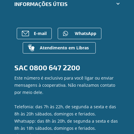
Trabalhe Conosco
INFORMAÇÕES ÚTEIS
Consórcios
Ailos Educação
Empréstimos
Notícias
Rede de Atendimento
FALE CONOSCO
Investimentos
Bens à venda
Postos de Atendimento
Previdência
Mapa do site
Caixa Eletrônico
E-mail
WhatsApp
Para empresas
Gerenciar Cookies
Regularização de dívidas
Valores a Receber
Atendimento em Libras
Contato
Canal de Ética
SAC
0800 647 2200
Ouvidoria
Privacidade e segurança
Este número é exclusivo para você ligar ou enviar
mensagens à cooperativa. Não realizamos contato
por meio dele.
Telefonia: das 7h às 22h, de segunda a sexta e das
8h às 20h sábados, domingos e feriados.
Whatsapp: das 8h às 20h, de segunda a sexta e das
8h às 18h sábados, domingos e feriados.