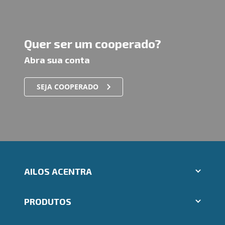
Quer ser um cooperado?
Abra sua conta
SEJA COOPERADO
AILOS ACENTRA
Aplicativos Ailos
PRODUTOS
Indique um amigo
Segunda via e atualização de boletos
Cartões