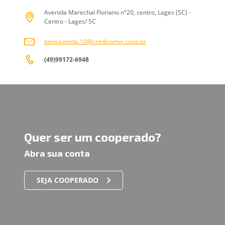
Avenida Marechal Floriano n°20, centro, Lages (SC) -
Centro - Lages/ SC
bensavenda.10@credicomin.coop.br
(49)99172-6948
Quer ser um cooperado?
Abra sua conta
SEJA COOPERADO