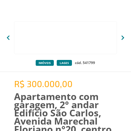
cód. 541799
IMÓVEIS
LAGES
R$ 300.000,00
Apartamento com
garagem, 2° andar
Edifício São Carlos,
Avenida Marechal
Floriano n°20, centro,